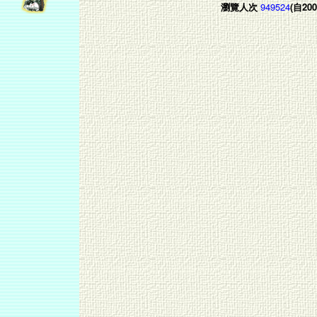
瀏覽人次
949524
(自20